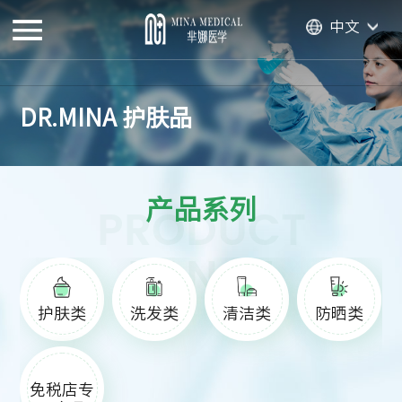
中文
DR.MINA 护肤品
产品系列
PRODUCT
RANGE
护肤类
洗发类
清洁类
防晒类
免税店专